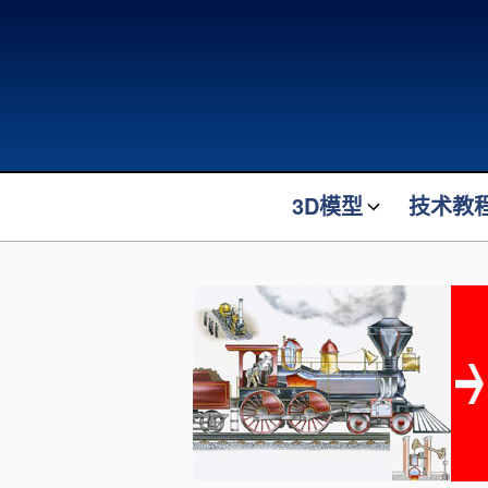
3D模型
技术教
最新发布
最新发布
机械装置装备
机器人方
机器人模型
装车橇设
起重吊装
机械原理
物流转运
电气控制
电气电子
机器人技