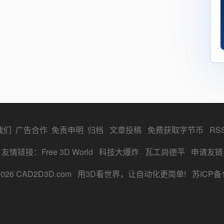
我们
广告合作
免责申明
归档
文章投稿
免费获取字节币
RS
友情链接：
Free 3D World
科技大爆炸
瓦工尚德平
申请友链
ght 2026 CAD2D3D.com 用3D看世界，让自动化更简单!
苏ICP备1