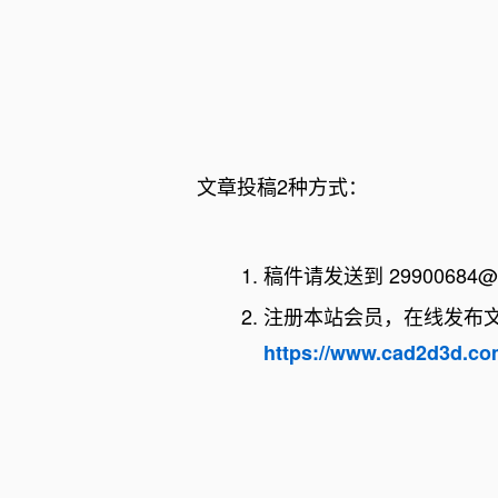
手爪
视觉技术
主机设备
自动化技
辅机设备
机械制图
工业互联
检测与测
文章投稿2种方式：
公差分析
化工装备
稿件请发送到 29900684@
标准规范
注册本站会员，在线发布
https://www.cad2d3d.co