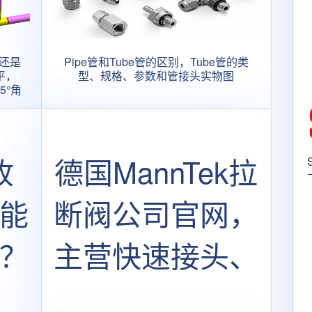
还是
Pipe管和Tube管的区别，Tube管的类
平，
型、规格、参数和管接头实物图
5°角
收
德国MannTek拉
能
断阀公司官网，
？
主营快速接头、
拉断阀、工业软