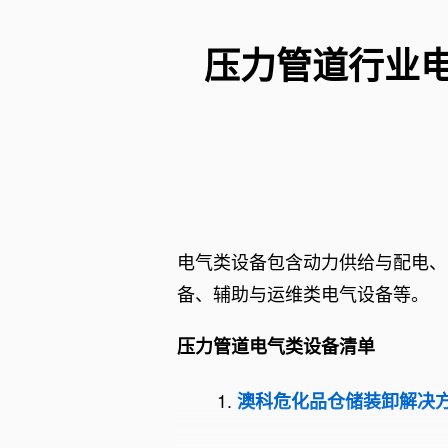
手爪
视觉技术
主机设备
自动化技
压力管道行业
辅机设备
机械制图
工业互联
检测与测
公差分析
化工装备
电气类设备包含动力供给与配电、
标准规范
备、辅助与运维类电气设备等。
压力管道电气类设备清单
澳科危化品仓储装卸解决