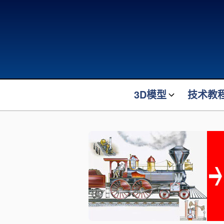
3D模型
技术教
最新发布
最新发布
机械装置装备
机器人方
机器人模型
装车橇设
起重吊装
机械原理
物流转运
电气控制
电气电子
机器人技