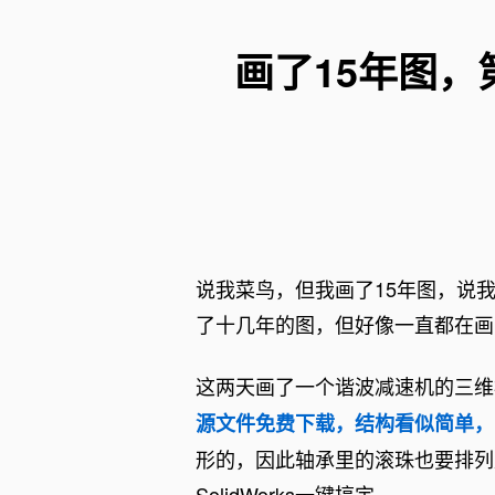
手爪
视觉技术
主机设备
自动化技
画了15年图，
辅机设备
机械制图
工业互联
检测与测
公差分析
化工装备
说我菜鸟，但我画了15年图，说
标准规范
了十几年的图，但好像一直都在画
这两天画了一个谐波减速机的三维
源文件免费下载，结构看似简单，
形的，因此轴承里的滚珠也要排列
SolidWorks一键搞定。