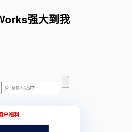
orks强大到我
用户福利