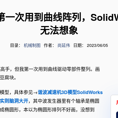
电气类产品规格书
术
装卸臂产品规格书
第一次用到曲线阵列，SolidW
无法想象
量
目录：
机械制图
作者：
尚延伟
日期： 2023/06/05
我高手，但我第一次用到曲线驱动零部件整列。画
豆腐块。
模型，具体参见→
谐波减速机3D模型SolidWorks
，其中波发生器里有个轴承是椭圆
实则脑洞大开
成椭圆形，本以为椭圆形排列不好画，没想到