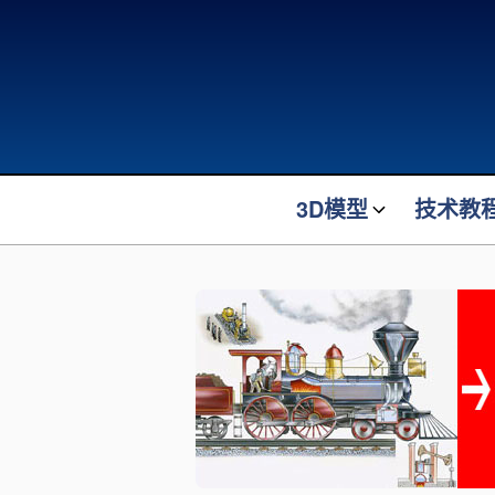
3D模型
技术教
最新发布
最新发布
机械装置装备
机器人方
机器人模型
装车橇设
起重吊装
机械原理
物流转运
电气控制
电气电子
机器人技