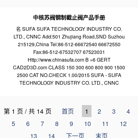
中核苏阀钢制截止阀产品手册
名 SUFA SUFA TECHNOLOGY INDUSTRY CO.
LTD., CNNC Add:501 Zhujiang Road,SND Suzhou
215129,China Tel:86-512-66672540 66672550
Fax:86-512-67532707 67523031
Http://www.chinasufa.com B =6 GERT
CAD2D3D.com CLASS 150 300 600 800 900 1500
2500 CAT NO.CHECK 1.00/2015 SUFA - SUFA
TECHNOLOGY INDUSTRY CO. LTD., CNNC
第 1 页 / 共 14 页
首页
1
2
3
4
5
6
7
8
9
10
11
12
13
14
下一页
末页