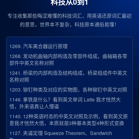
科技从0到1
专注收集那些晦涩难懂的科技词汇，用英语还原词汇最初
的意思，世界本不复杂，科技原本通俗易懂！
1269.
汽车离合器运行原理
1268.
发动机曲轴内部构造及零部件组成，曲轴箱各零
部件中英文名称对照
1241.
桥梁的内部构造及结构组成，桥梁组成件中英文
名称对照
1203.
铆钉种类及对应的实物图，各种铆钉中英文对照
1146.
拿铁是什么？看到英文单词 Latte 我才恍然大
悟，外来语真让人懵逼
1140.
12种英语时态的中英文对照及示例，看到英文原
意我才恍然大悟，本质就是3种基本类型4种形式变换
1127.
夹逼定理 Squeeze Theorem、Sandwich