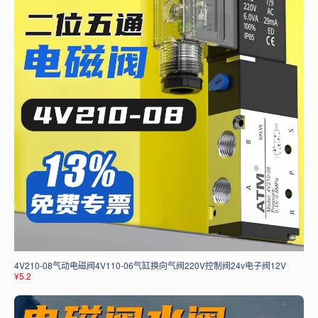
4V210-08气动电磁阀4V110-06气缸换向气阀220V控制阀24v电子阀12V
¥5.2