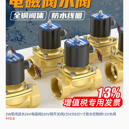
2W常闭进水24V电磁阀220V铜开关阀2分4分6分1寸放水控制阀12V水阀
¥15.6