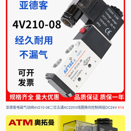
亚德客电磁气动阀4V210-08二位五通AC220V线圈换向控制阀组DC24V
¥14