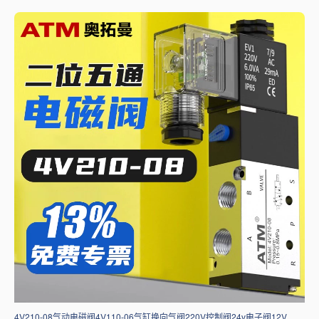
4V210-08气动电磁阀4V110-06气缸换向气阀220V控制阀24v电子阀12V