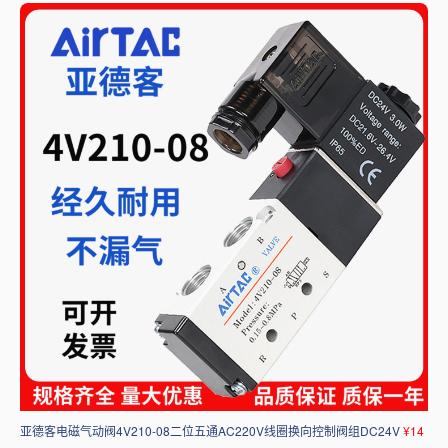
亚德客电磁气动阀4V210-08二位五通AC220V线圈换向控制阀组DC24V
¥14