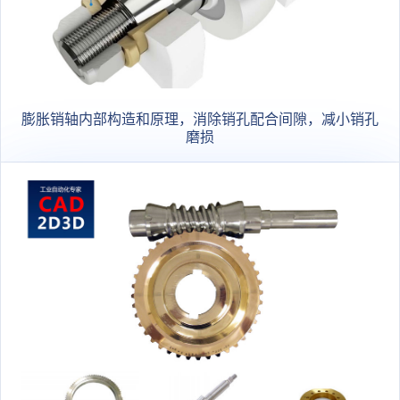
膨胀销轴内部构造和原理，消除销孔配合间隙，减小销孔
磨损