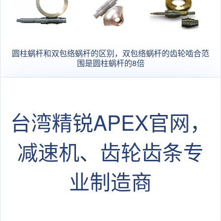
圆柱蜗杆和双包络蜗杆的区别，双包络蜗杆的齿轮啮合范
围是圆柱蜗杆的8倍
台湾精锐APEX官网，
减速机、齿轮齿条专
业制造商