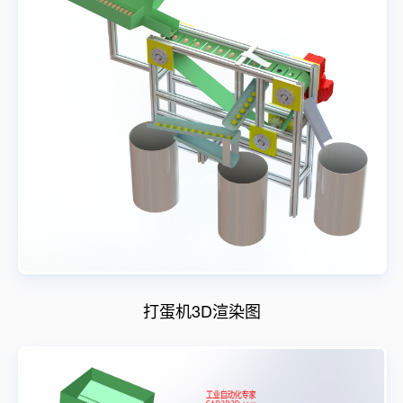
打蛋机3D渲染图