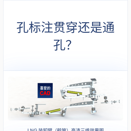
孔标注贯穿还是通
孔？
LNG 装卸臂（鹤管）高清三维效果图