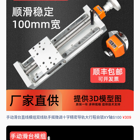
手动滑台直线模组双线轨手摇微调十字精密导轨大行程自锁XY轴S100
¥309