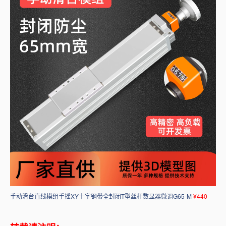
手动滑台直线模组手摇XY十字钢带全封闭T型丝杆数显器微调G65-M
¥440