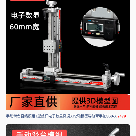
手动滑台直线模组T型丝杆电子数显微调XYZ轴精密导轨带手轮S60-X
¥479