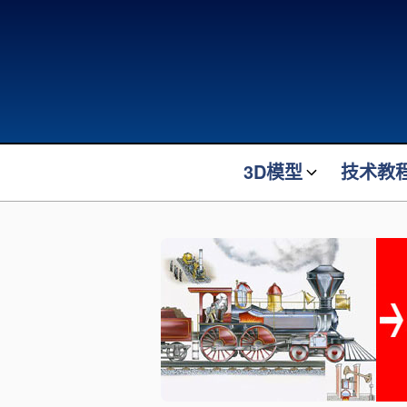
3D模型
技术教
最新发布
最新发布
机械装置装备
机器人方
机器人模型
装车橇设
起重吊装
机械原理
物流转运
电气控制
电气电子
机器人技