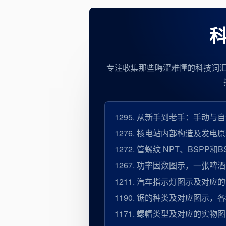
科
专注收集那些晦涩难懂的科技词
1295.
从新手到老手：手动与自
1276.
核电站内部构造及发电原
1272.
管螺纹 NPT、BSPP和
1267.
功率因数图示，一张啤酒
1211.
汽车指示灯图示及对应的
1190.
锯的种类及对应图示，各
1171.
螺帽类型及对应的实物图