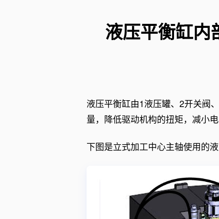
手爪
视觉技术
主机设备
自动化技
液压平衡缸内部构造
辅机设备
机械制图
工业互联
检测与测
公差分析
液压平衡缸由1液压罐、2开关阀
化工装备
量，降低驱动机构的扭矩，减小电
标准规范
下图是立式加工中心主轴使用的液