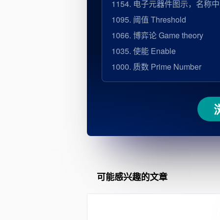
1154.
电子元器件图示，名称中
1095.
阈值 Threshold
1066.
博弈论 Game theory
1035.
使能 Enable
1000.
质数 Prime Number
可能感兴趣的文章