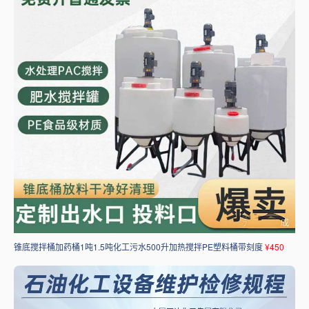
锥底搅拌桶加药桶1吨1.5吨化工污水500升加热搅拌PE塑料桶带刻度
¥450