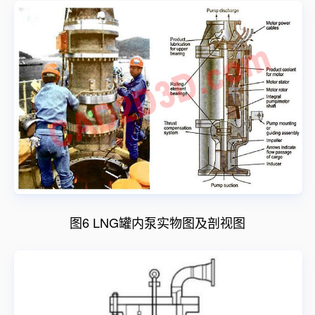
图6 LNG罐内泵实物图及剖视图