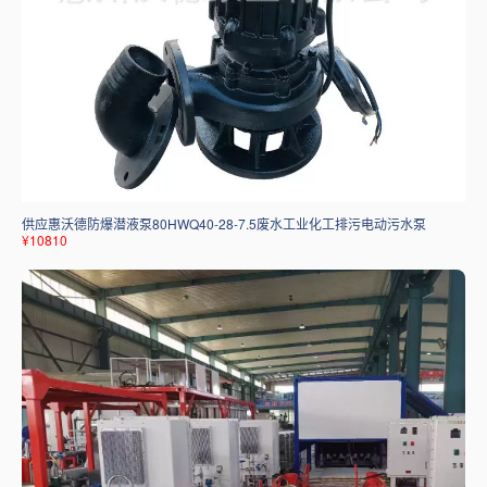
供应惠沃德防爆潜液泵80HWQ40-28-7.5废水工业化工排污电动污水泵
¥10810